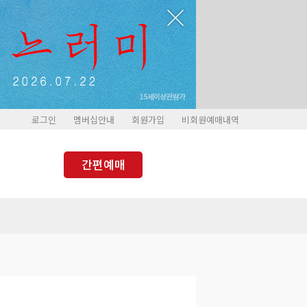
로그인
멤버십안내
회원가입
비회원예매내역
간편예매